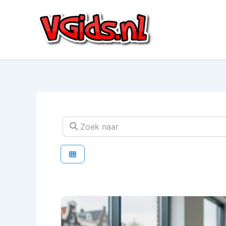
Ga
naar
de
inhoud
Zoek naar