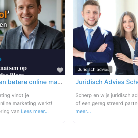
Favoriet
Juridisch advies
Je omzet verhogen doe je door een betere online marketing
Juridisch Advies Sch
ting vindt je
Scherp en wijs juridisch a
online marketing werkt!
of een geregistreerd partn
ering van
Lees meer…
meer…