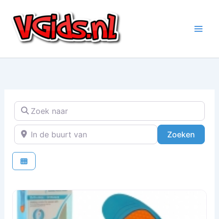
Ga
naar
de
inhoud
Zoek naar
In de buurt van
Zoeke
Zoeken