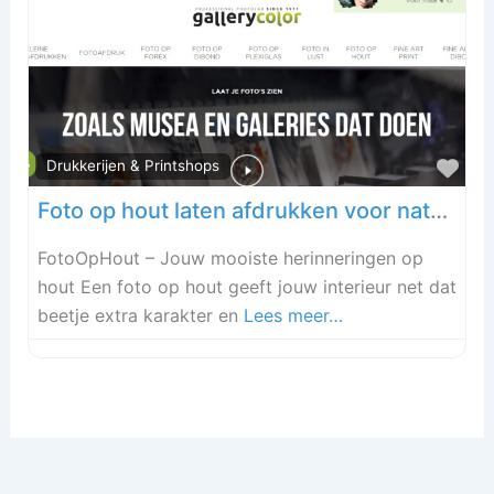
Fav
Drukkerijen & Printshops
Foto op hout laten afdrukken voor natuurlijke uitstraling van decoratief hout
FotoOpHout – Jouw mooiste herinneringen op
hout Een foto op hout geeft jouw interieur net dat
beetje extra karakter en
Lees meer…