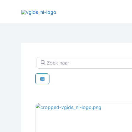
Ga
naar
de
inhoud
Zoek naar