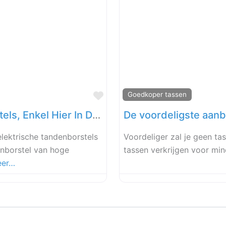
Favoriet
Goedkoper tassen
De Beste Elektrische Tandenborstels, Enkel Hier In Deze Webwinkel!
De voordeligste aanb
elektrische tandenborstels
Voordeliger zal je geen tas
enborstel van hoge
tassen verkrijgen voor mi
eer…